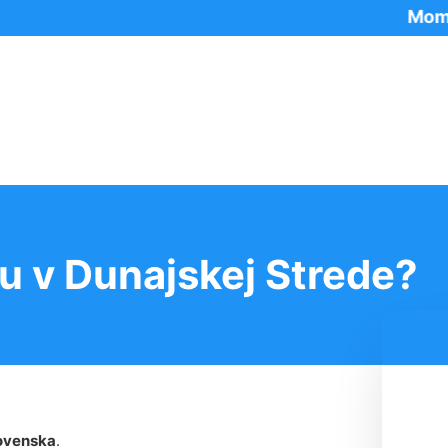
Momentáln
u v Dunajskej Strede?
ovenska
.