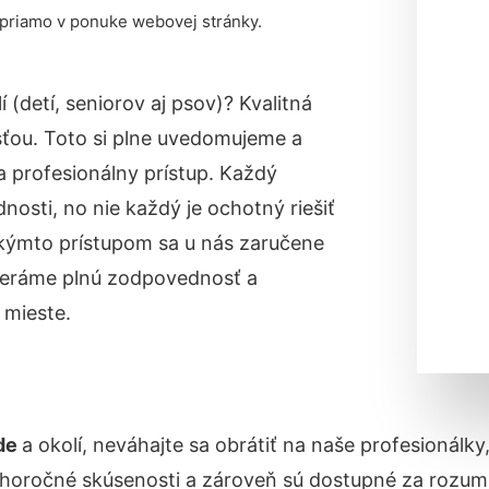
 priamo v ponuke webovej stránky.
lí
(detí, seniorov aj psov)
? Kvalitná
sťou. Toto si plne uvedomujeme a
a profesionálny prístup. Každý
osti, no nie každý je ochotný riešiť
akýmto prístupom sa u nás zaručene
eráme plnú zodpovednosť a
 mieste.
ede
a okolí, neváhajte sa obrátiť na naše profesionálk
lhoročné skúsenosti a zároveň sú dostupné za rozum