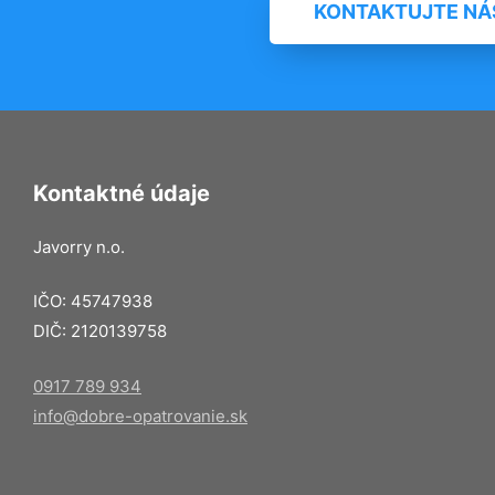
KONTAKTUJTE NÁ
Kontaktné údaje
Javorry n.o.
IČO: 45747938
DIČ: 2120139758
0917 789 934
info@dobre-opatrovanie.sk