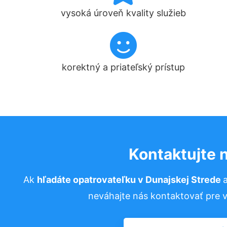
vysoká úroveň kvality služieb
korektný a priateľský prístup
Kontaktujte 
Ak
hľadáte opatrovateľku v Dunajskej Strede
neváhajte nás kontaktovať pre vi