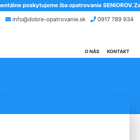
e poskytujeme iba opatrovanie SENIOROV. Za poch
info@dobre-opatrovanie.sk
0917 789 934
O NÁS
KONTAKT