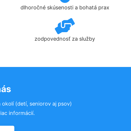
dlhoročné skúsenosti a bohatá prax
zodpovednosť za služby
nás
a okolí
(detí, seniorov aj psov)
ac informácií.