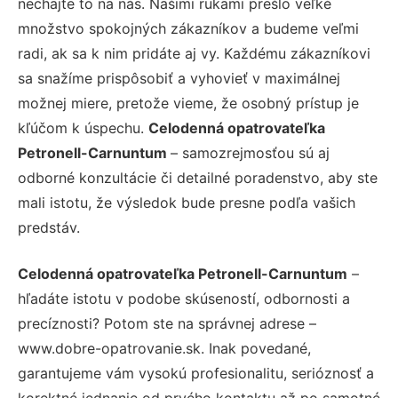
nechajte to na nás. Našimi rukami prešlo veľké
množstvo spokojných zákazníkov a budeme veľmi
radi, ak sa k nim pridáte aj vy. Každému zákazníkovi
sa snažíme prispôsobiť a vyhovieť v maximálnej
možnej miere, pretože vieme, že osobný prístup je
kľúčom k úspechu.
Celodenná opatrovateľka
Petronell-Carnuntum
– samozrejmosťou sú aj
odborné konzultácie či detailné poradenstvo, aby ste
mali istotu, že výsledok bude presne podľa vašich
predstáv.
Celodenná opatrovateľka Petronell-Carnuntum
–
hľadáte istotu v podobe skúseností, odbornosti a
precíznosti? Potom ste na správnej adrese –
www.dobre-opatrovanie.sk. Inak povedané,
garantujeme vám vysokú profesionalitu, serióznosť a
korektné jednanie od prvého kontaktu až po samotné