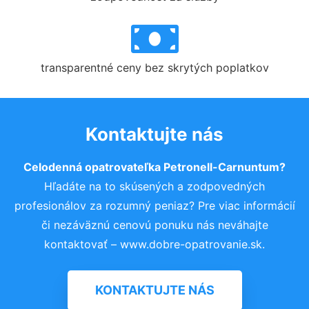
transparentné ceny bez skrytých poplatkov
Kontaktujte nás
Celodenná opatrovateľka Petronell-Carnuntum?
Hľadáte na to skúsených a zodpovedných
profesionálov za rozumný peniaz? Pre viac informácií
či nezáväznú cenovú ponuku nás neváhajte
kontaktovať – www.dobre-opatrovanie.sk.
KONTAKTUJTE NÁS