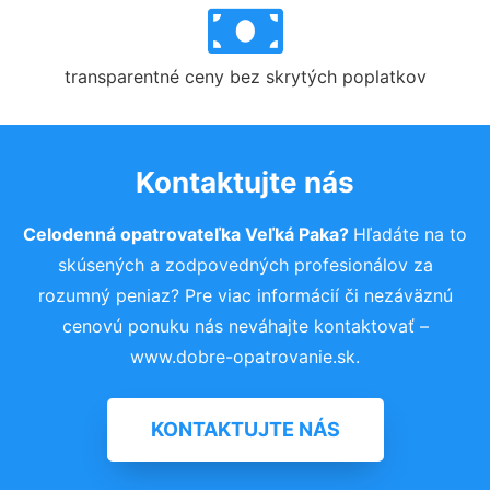
transparentné ceny bez skrytých poplatkov
Kontaktujte nás
Celodenná opatrovateľka Veľká Paka?
Hľadáte na to
skúsených a zodpovedných profesionálov za
rozumný peniaz? Pre viac informácií či nezáväznú
cenovú ponuku nás neváhajte kontaktovať –
www.dobre-opatrovanie.sk.
KONTAKTUJTE NÁS