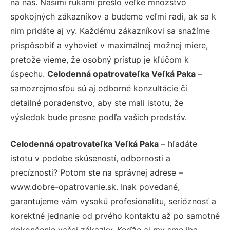
na nás. Našimi rukami prešlo veľké množstvo
spokojných zákazníkov a budeme veľmi radi, ak sa k
nim pridáte aj vy. Každému zákazníkovi sa snažíme
prispôsobiť a vyhovieť v maximálnej možnej miere,
pretože vieme, že osobný prístup je kľúčom k
úspechu.
Celodenná opatrovateľka Veľká Paka
–
samozrejmosťou sú aj odborné konzultácie či
detailné poradenstvo, aby ste mali istotu, že
výsledok bude presne podľa vašich predstáv.
Celodenná opatrovateľka Veľká Paka
– hľadáte
istotu v podobe skúseností, odbornosti a
precíznosti? Potom ste na správnej adrese –
www.dobre-opatrovanie.sk. Inak povedané,
garantujeme vám vysokú profesionalitu, serióznosť a
korektné jednanie od prvého kontaktu až po samotné
dokončenie vašej zákazky. Keďže aj my sme iba