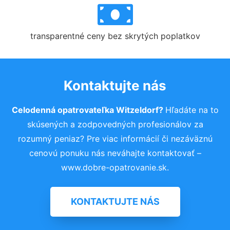
transparentné ceny bez skrytých poplatkov
Kontaktujte nás
Celodenná opatrovateľka Witzeldorf?
Hľadáte na to
skúsených a zodpovedných profesionálov za
rozumný peniaz? Pre viac informácií či nezáväznú
cenovú ponuku nás neváhajte kontaktovať –
www.dobre-opatrovanie.sk.
KONTAKTUJTE NÁS