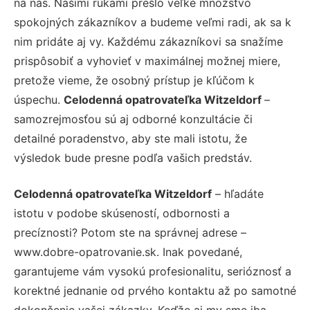
na nás. Našimi rukami prešlo veľké množstvo
spokojných zákazníkov a budeme veľmi radi, ak sa k
nim pridáte aj vy. Každému zákazníkovi sa snažíme
prispôsobiť a vyhovieť v maximálnej možnej miere,
pretože vieme, že osobný prístup je kľúčom k
úspechu.
Celodenná opatrovateľka Witzeldorf
–
samozrejmosťou sú aj odborné konzultácie či
detailné poradenstvo, aby ste mali istotu, že
výsledok bude presne podľa vašich predstáv.
Celodenná opatrovateľka Witzeldorf
– hľadáte
istotu v podobe skúseností, odbornosti a
precíznosti? Potom ste na správnej adrese –
www.dobre-opatrovanie.sk. Inak povedané,
garantujeme vám vysokú profesionalitu, serióznosť a
korektné jednanie od prvého kontaktu až po samotné
dokončenie vašej zákazky. Keďže aj my sme iba