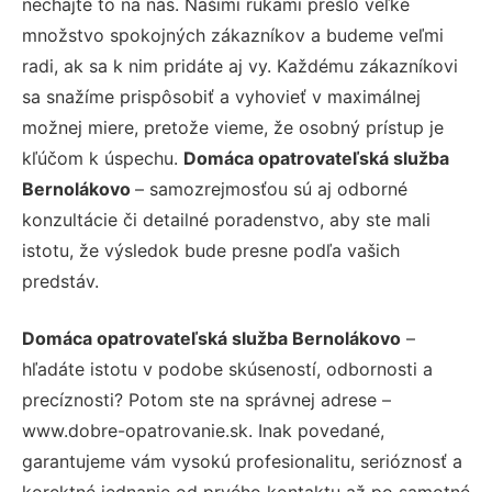
nechajte to na nás. Našimi rukami prešlo veľké
množstvo spokojných zákazníkov a budeme veľmi
radi, ak sa k nim pridáte aj vy. Každému zákazníkovi
sa snažíme prispôsobiť a vyhovieť v maximálnej
možnej miere, pretože vieme, že osobný prístup je
kľúčom k úspechu.
Domáca opatrovateľská služba
Bernolákovo
– samozrejmosťou sú aj odborné
konzultácie či detailné poradenstvo, aby ste mali
istotu, že výsledok bude presne podľa vašich
predstáv.
Domáca opatrovateľská služba Bernolákovo
–
hľadáte istotu v podobe skúseností, odbornosti a
precíznosti? Potom ste na správnej adrese –
www.dobre-opatrovanie.sk. Inak povedané,
garantujeme vám vysokú profesionalitu, serióznosť a
korektné jednanie od prvého kontaktu až po samotné