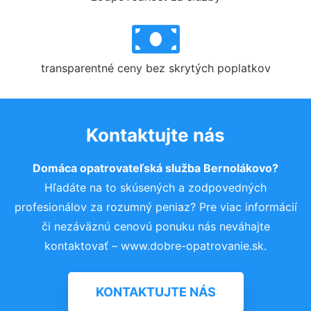
transparentné ceny bez skrytých poplatkov
Kontaktujte nás
Domáca opatrovateľská služba Bernolákovo?
Hľadáte na to skúsených a zodpovedných
profesionálov za rozumný peniaz? Pre viac informácií
či nezáväznú cenovú ponuku nás neváhajte
kontaktovať – www.dobre-opatrovanie.sk.
KONTAKTUJTE NÁS