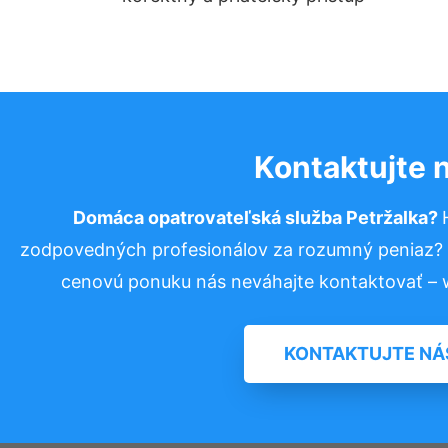
Kontaktujte 
Domáca opatrovateľská služba Petržalka?
zodpovedných profesionálov za rozumný peniaz? P
cenovú ponuku nás neváhajte kontaktovať –
KONTAKTUJTE NÁ