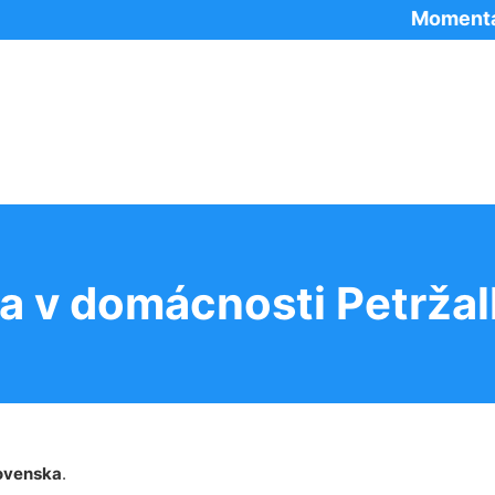
Momentálne pos
a v domácnosti Petržal
ovenska
.