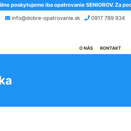
kytujeme iba opatrovanie SENIOROV. Za pochopen
info@dobre-opatrovanie.sk
0917 789 934
O NÁS
KONTAKT
ka