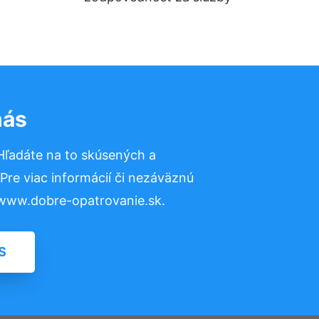
nás
Hľadáte na to skúsených a
re viac informácií či nezáväznú
 www.dobre-opatrovanie.sk.
S