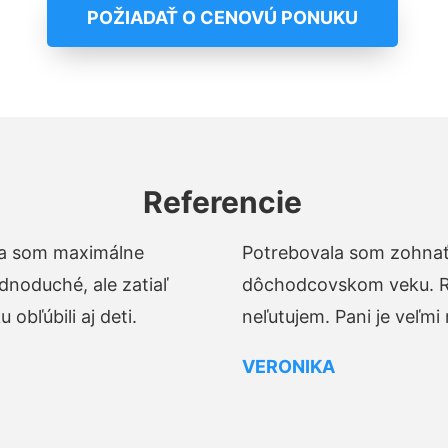
POŽIADAŤ O CENOVÚ PONUKU
Referencie
t a som maximálne
Potrebovala som zohnať 
dnoduché, ale zatiaľ
dôchodcovskom veku. Ro
obľúbili aj deti.
neľutujem. Pani je veľmi
VERONIKA