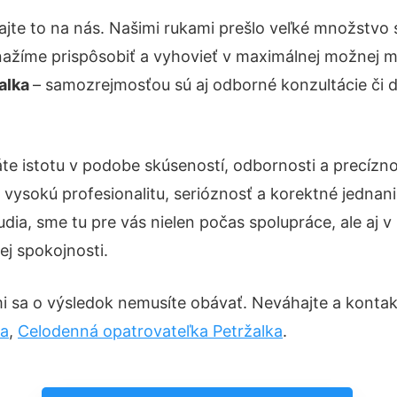
jte to na nás. Našimi rukami prešlo veľké množstvo
nažíme prispôsobiť a vyhovieť v maximálnej možnej m
alka
– samozrejmosťou sú aj odborné konzultácie či de
te istotu v podobe skúseností, odbornosti a precízn
vysokú profesionalitu, serióznosť a korektné jedna
ia, sme tu pre vás nielen počas spolupráce, ale aj v 
ej spokojnosti.
i sa o výsledok nemusíte obávať. Neváhajte a kontaktuj
ka
,
Celodenná opatrovateľka Petržalka
.