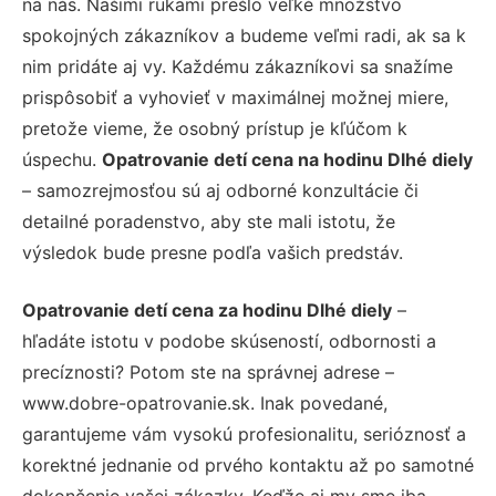
na nás. Našimi rukami prešlo veľké množstvo
spokojných zákazníkov a budeme veľmi radi, ak sa k
nim pridáte aj vy. Každému zákazníkovi sa snažíme
prispôsobiť a vyhovieť v maximálnej možnej miere,
pretože vieme, že osobný prístup je kľúčom k
úspechu.
Opatrovanie detí cena na hodinu Dlhé diely
– samozrejmosťou sú aj odborné konzultácie či
detailné poradenstvo, aby ste mali istotu, že
výsledok bude presne podľa vašich predstáv.
Opatrovanie detí cena za hodinu Dlhé diely
–
hľadáte istotu v podobe skúseností, odbornosti a
precíznosti? Potom ste na správnej adrese –
www.dobre-opatrovanie.sk. Inak povedané,
garantujeme vám vysokú profesionalitu, serióznosť a
korektné jednanie od prvého kontaktu až po samotné
dokončenie vašej zákazky. Keďže aj my sme iba