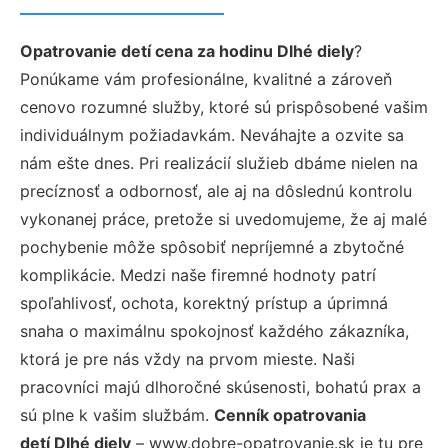
Opatrovanie detí cena za hodinu Dlhé diely
?
Ponúkame vám profesionálne, kvalitné a zároveň
cenovo rozumné služby, ktoré sú prispôsobené vašim
individuálnym požiadavkám. Neváhajte a ozvite sa
nám ešte dnes. Pri realizácií služieb dbáme nielen na
precíznosť a odbornosť, ale aj na dôslednú kontrolu
vykonanej práce, pretože si uvedomujeme, že aj malé
pochybenie môže spôsobiť nepríjemné a zbytočné
komplikácie. Medzi naše firemné hodnoty patrí
spoľahlivosť, ochota, korektný prístup a úprimná
snaha o maximálnu spokojnosť každého zákazníka,
ktorá je pre nás vždy na prvom mieste. Naši
pracovníci majú dlhoročné skúsenosti, bohatú prax a
sú plne k vašim službám.
Cenník opatrovania
detí Dlhé diely
– www.dobre-opatrovanie.sk je tu pre