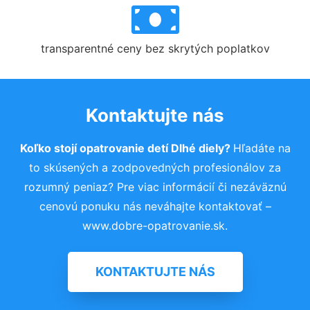
transparentné ceny bez skrytých poplatkov
Kontaktujte nás
Koľko stojí opatrovanie detí Dlhé diely?
Hľadáte na
to skúsených a zodpovedných profesionálov za
rozumný peniaz? Pre viac informácií či nezáväznú
cenovú ponuku nás neváhajte kontaktovať –
www.dobre-opatrovanie.sk.
KONTAKTUJTE NÁS