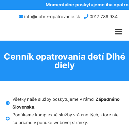
Momentálne poskytujeme iba opatrov
info@dobre-opatrovanie.sk
0917 789 934
Cenník opatrovania detí Dlhé
diely
Všetky naše služby poskytujeme v rámci
Západného
Slovenska
.
Ponúkame komplexné služby vrátane tých, ktoré nie
sú priamo v ponuke webovej stránky.