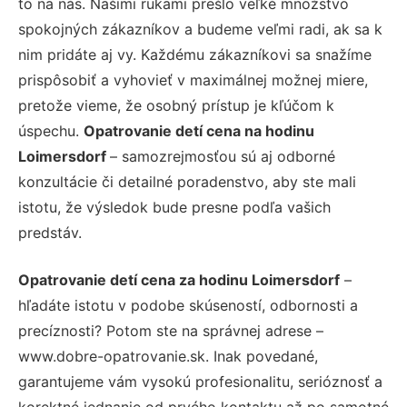
to na nás. Našimi rukami prešlo veľké množstvo
spokojných zákazníkov a budeme veľmi radi, ak sa k
nim pridáte aj vy. Každému zákazníkovi sa snažíme
prispôsobiť a vyhovieť v maximálnej možnej miere,
pretože vieme, že osobný prístup je kľúčom k
úspechu.
Opatrovanie detí cena na hodinu
Loimersdorf
– samozrejmosťou sú aj odborné
konzultácie či detailné poradenstvo, aby ste mali
istotu, že výsledok bude presne podľa vašich
predstáv.
Opatrovanie detí cena za hodinu Loimersdorf
–
hľadáte istotu v podobe skúseností, odbornosti a
precíznosti? Potom ste na správnej adrese –
www.dobre-opatrovanie.sk. Inak povedané,
garantujeme vám vysokú profesionalitu, serióznosť a
korektné jednanie od prvého kontaktu až po samotné