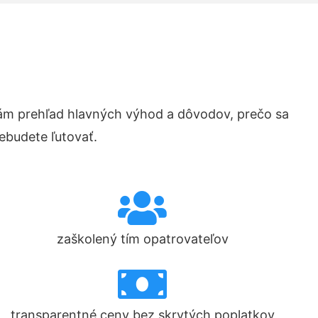
m prehľad hlavných výhod a dôvodov, prečo sa
ebudete ľutovať.
zaškolený tím opatrovateľov
transparentné ceny bez skrytých poplatkov