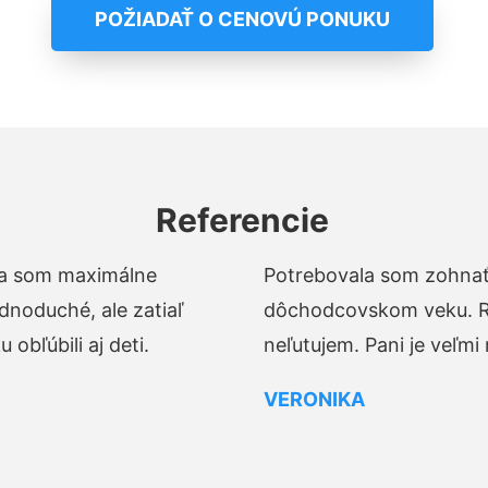
POŽIADAŤ O CENOVÚ PONUKU
Referencie
t a som maximálne
Potrebovala som zohnať 
dnoduché, ale zatiaľ
dôchodcovskom veku. Ro
obľúbili aj deti.
neľutujem. Pani je veľmi
VERONIKA