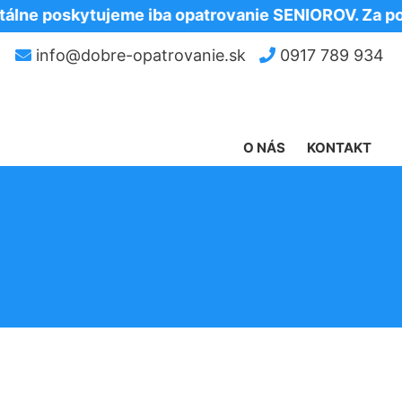
oskytujeme iba opatrovanie SENIOROV. Za pochope
info@dobre-opatrovanie.sk
0917 789 934
O NÁS
KONTAKT