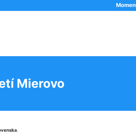
Momentálne p
etí Mierovo
ovenska
.