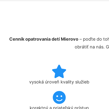
Cenník opatrovania detí Mierovo
– poďte do to
obrátiť na nás. 
vysoká úroveň kvality služieb
korektný a priateľský prístup