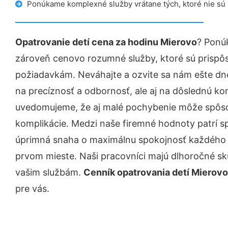
Ponúkame komplexné služby vrátane tých, ktoré nie sú
Opatrovanie detí cena za hodinu Mierovo
? Ponú
zároveň cenovo rozumné služby, ktoré sú prispô
požiadavkám. Neváhajte a ozvite sa nám ešte dnes.
na precíznosť a odbornosť, ale aj na dôslednú ko
uvedomujeme, že aj malé pochybenie môže spôso
komplikácie. Medzi naše firemné hodnoty patrí sp
úprimná snaha o maximálnu spokojnosť každého z
prvom mieste. Naši pracovníci majú dlhoročné skú
vašim službám.
Cenník opatrovania detí Mierovo
pre vás.