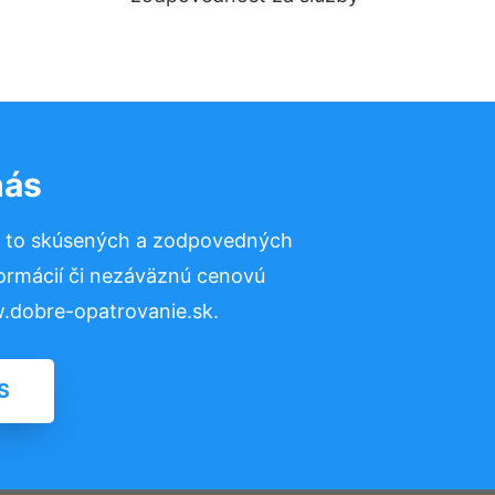
nás
a to skúsených a zodpovedných
formácií či nezáväznú cenovú
.dobre-opatrovanie.sk.
S