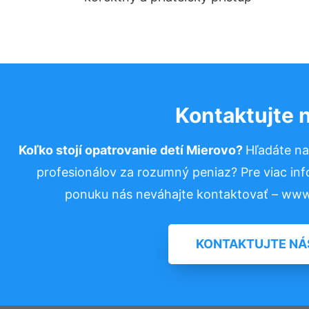
Kontaktujte 
Koľko stojí opatrovanie detí Mierovo?
Hľadáte n
profesionálov za rozumný peniaz? Pre viac in
ponuku nás neváhajte kontaktovať – www
KONTAKTUJTE NÁ