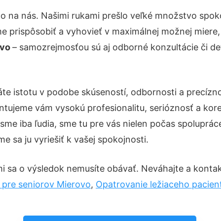
to na nás. Našimi rukami prešlo veľké množstvo spok
e prispôsobiť a vyhovieť v maximálnej možnej miere,
ovo
– samozrejmosťou sú aj odborné konzultácie či det
te istotu v podobe skúseností, odbornosti a precízn
tujeme vám vysokú profesionalitu, serióznosť a kor
e iba ľudia, sme tu pre vás nielen počas spolupráce, 
 sa ju vyriešiť k vašej spokojnosti.
i sa o výsledok nemusíte obávať. Neváhajte a kontaktuj
 pre seniorov Mierovo
,
Opatrovanie ležiaceho pacien