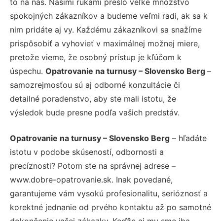
to na nás. Našimi rukami prešlo veľké množstvo
spokojných zákazníkov a budeme veľmi radi, ak sa k
nim pridáte aj vy. Každému zákazníkovi sa snažíme
prispôsobiť a vyhovieť v maximálnej možnej miere,
pretože vieme, že osobný prístup je kľúčom k
úspechu.
Opatrovanie na turnusy – Slovensko Berg
–
samozrejmosťou sú aj odborné konzultácie či
detailné poradenstvo, aby ste mali istotu, že
výsledok bude presne podľa vašich predstáv.
Opatrovanie na turnusy – Slovensko Berg
– hľadáte
istotu v podobe skúseností, odbornosti a
precíznosti? Potom ste na správnej adrese –
www.dobre-opatrovanie.sk. Inak povedané,
garantujeme vám vysokú profesionalitu, serióznosť a
korektné jednanie od prvého kontaktu až po samotné
dokončenie vašej zákazky. Keďže aj my sme iba