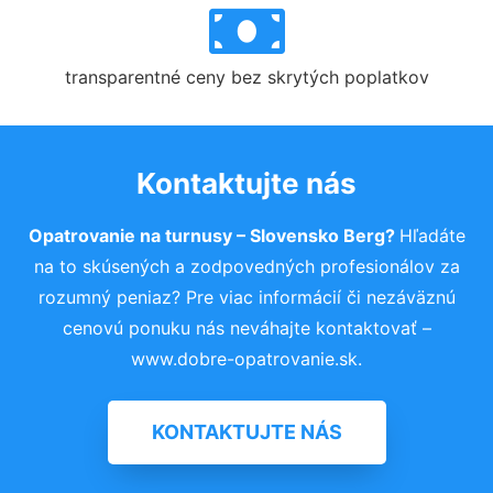
transparentné ceny bez skrytých poplatkov
Kontaktujte nás
Opatrovanie na turnusy – Slovensko Berg?
Hľadáte
na to skúsených a zodpovedných profesionálov za
rozumný peniaz? Pre viac informácií či nezáväznú
cenovú ponuku nás neváhajte kontaktovať –
www.dobre-opatrovanie.sk.
KONTAKTUJTE NÁS