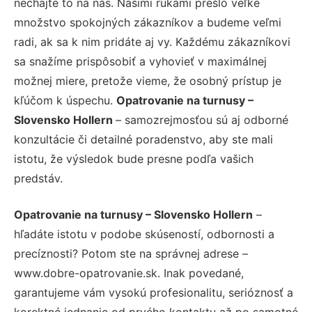
nechajte to na nás. Našimi rukami prešlo veľké
množstvo spokojných zákazníkov a budeme veľmi
radi, ak sa k nim pridáte aj vy. Každému zákazníkovi
sa snažíme prispôsobiť a vyhovieť v maximálnej
možnej miere, pretože vieme, že osobný prístup je
kľúčom k úspechu.
Opatrovanie na turnusy –
Slovensko Hollern
– samozrejmosťou sú aj odborné
konzultácie či detailné poradenstvo, aby ste mali
istotu, že výsledok bude presne podľa vašich
predstáv.
Opatrovanie na turnusy – Slovensko Hollern
–
hľadáte istotu v podobe skúseností, odbornosti a
precíznosti? Potom ste na správnej adrese –
www.dobre-opatrovanie.sk. Inak povedané,
garantujeme vám vysokú profesionalitu, serióznosť a
korektné jednanie od prvého kontaktu až po samotné