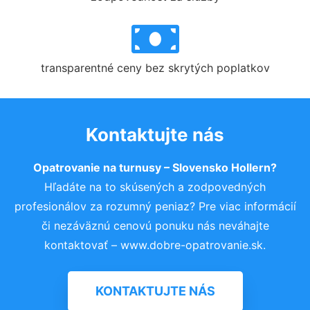
transparentné ceny bez skrytých poplatkov
Kontaktujte nás
Opatrovanie na turnusy – Slovensko Hollern?
Hľadáte na to skúsených a zodpovedných
profesionálov za rozumný peniaz? Pre viac informácií
či nezáväznú cenovú ponuku nás neváhajte
kontaktovať – www.dobre-opatrovanie.sk.
KONTAKTUJTE NÁS