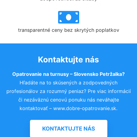
transparentné ceny bez skrytých poplatkov
Kontaktujte nás
Opatrovanie na turnusy – Slovensko Petržalka?
Hľadáte na to skúsených a zodpovedných
profesionálov za rozumný peniaz? Pre viac informácií
či nezáväznú cenovú ponuku nás neváhajte
kontaktovať – www.dobre-opatrovanie.sk.
KONTAKTUJTE NÁS