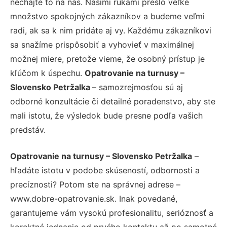
nechajte to na nás. Našimi rukami prešlo veľké
množstvo spokojných zákazníkov a budeme veľmi
radi, ak sa k nim pridáte aj vy. Každému zákazníkovi
sa snažíme prispôsobiť a vyhovieť v maximálnej
možnej miere, pretože vieme, že osobný prístup je
kľúčom k úspechu.
Opatrovanie na turnusy –
Slovensko Petržalka
– samozrejmosťou sú aj
odborné konzultácie či detailné poradenstvo, aby ste
mali istotu, že výsledok bude presne podľa vašich
predstáv.
Opatrovanie na turnusy – Slovensko Petržalka
–
hľadáte istotu v podobe skúseností, odbornosti a
precíznosti? Potom ste na správnej adrese –
www.dobre-opatrovanie.sk. Inak povedané,
garantujeme vám vysokú profesionalitu, serióznosť a
korektné jednanie od prvého kontaktu až po samotné