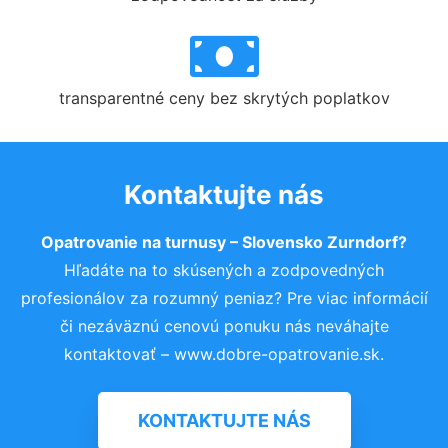
transparentné ceny bez skrytých poplatkov
Kontaktujte nás
Opatrovanie na turnusy – Slovensko Zurndorf?
Hľadáte na to skúsených a zodpovedných
profesionálov za rozumný peniaz? Pre viac informácií
či nezáväznú cenovú ponuku nás neváhajte
kontaktovať – www.dobre-opatrovanie.sk.
KONTAKTUJTE NÁS