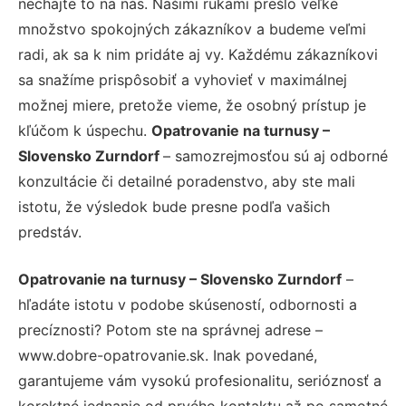
nechajte to na nás. Našimi rukami prešlo veľké
množstvo spokojných zákazníkov a budeme veľmi
radi, ak sa k nim pridáte aj vy. Každému zákazníkovi
sa snažíme prispôsobiť a vyhovieť v maximálnej
možnej miere, pretože vieme, že osobný prístup je
kľúčom k úspechu.
Opatrovanie na turnusy –
Slovensko Zurndorf
– samozrejmosťou sú aj odborné
konzultácie či detailné poradenstvo, aby ste mali
istotu, že výsledok bude presne podľa vašich
predstáv.
Opatrovanie na turnusy – Slovensko Zurndorf
–
hľadáte istotu v podobe skúseností, odbornosti a
precíznosti? Potom ste na správnej adrese –
www.dobre-opatrovanie.sk. Inak povedané,
garantujeme vám vysokú profesionalitu, serióznosť a
korektné jednanie od prvého kontaktu až po samotné