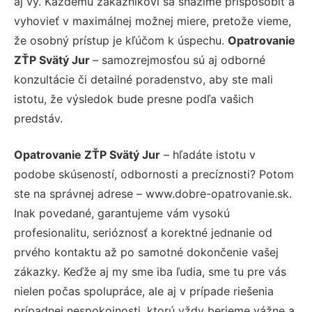
aj vy. Každému zákazníkovi sa snažíme prispôsobiť a
vyhovieť v maximálnej možnej miere, pretože vieme,
že osobný prístup je kľúčom k úspechu.
Opatrovanie
ZŤP Svätý Jur
– samozrejmosťou sú aj odborné
konzultácie či detailné poradenstvo, aby ste mali
istotu, že výsledok bude presne podľa vašich
predstáv.
Opatrovanie ZŤP Svätý Jur
– hľadáte istotu v
podobe skúseností, odbornosti a precíznosti? Potom
ste na správnej adrese – www.dobre-opatrovanie.sk.
Inak povedané, garantujeme vám vysokú
profesionalitu, serióznosť a korektné jednanie od
prvého kontaktu až po samotné dokončenie vašej
zákazky. Keďže aj my sme iba ľudia, sme tu pre vás
nielen počas spolupráce, ale aj v prípade riešenia
prípadnej nespokojnosti, ktorú vždy berieme vážne a