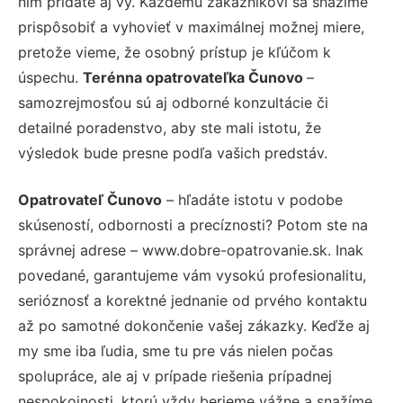
nim pridáte aj vy. Každému zákazníkovi sa snažíme
prispôsobiť a vyhovieť v maximálnej možnej miere,
pretože vieme, že osobný prístup je kľúčom k
úspechu.
Terénna opatrovateľka Čunovo
–
samozrejmosťou sú aj odborné konzultácie či
detailné poradenstvo, aby ste mali istotu, že
výsledok bude presne podľa vašich predstáv.
Opatrovateľ Čunovo
– hľadáte istotu v podobe
skúseností, odbornosti a precíznosti? Potom ste na
správnej adrese – www.dobre-opatrovanie.sk. Inak
povedané, garantujeme vám vysokú profesionalitu,
serióznosť a korektné jednanie od prvého kontaktu
až po samotné dokončenie vašej zákazky. Keďže aj
my sme iba ľudia, sme tu pre vás nielen počas
spolupráce, ale aj v prípade riešenia prípadnej
nespokojnosti, ktorú vždy berieme vážne a snažíme