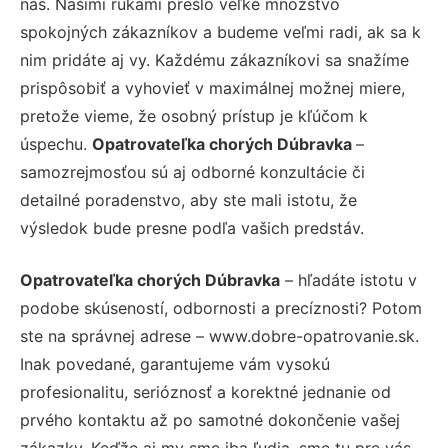
nás. Našimi rukami prešlo veľké množstvo
spokojných zákazníkov a budeme veľmi radi, ak sa k
nim pridáte aj vy. Každému zákazníkovi sa snažíme
prispôsobiť a vyhovieť v maximálnej možnej miere,
pretože vieme, že osobný prístup je kľúčom k
úspechu.
Opatrovateľka chorých Dúbravka
–
samozrejmosťou sú aj odborné konzultácie či
detailné poradenstvo, aby ste mali istotu, že
výsledok bude presne podľa vašich predstáv.
Opatrovateľka chorých Dúbravka
– hľadáte istotu v
podobe skúseností, odbornosti a precíznosti? Potom
ste na správnej adrese – www.dobre-opatrovanie.sk.
Inak povedané, garantujeme vám vysokú
profesionalitu, serióznosť a korektné jednanie od
prvého kontaktu až po samotné dokončenie vašej
zákazky. Keďže aj my sme iba ľudia, sme tu pre vás