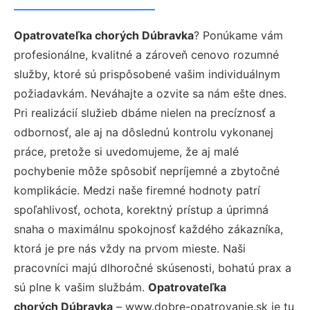
Opatrovateľka chorých Dúbravka
? Ponúkame vám
profesionálne, kvalitné a zároveň cenovo rozumné
služby, ktoré sú prispôsobené vašim individuálnym
požiadavkám. Neváhajte a ozvite sa nám ešte dnes.
Pri realizácií služieb dbáme nielen na precíznosť a
odbornosť, ale aj na dôslednú kontrolu vykonanej
práce, pretože si uvedomujeme, že aj malé
pochybenie môže spôsobiť nepríjemné a zbytočné
komplikácie. Medzi naše firemné hodnoty patrí
spoľahlivosť, ochota, korektný prístup a úprimná
snaha o maximálnu spokojnosť každého zákazníka,
ktorá je pre nás vždy na prvom mieste. Naši
pracovníci majú dlhoročné skúsenosti, bohatú prax a
sú plne k vašim službám.
Opatrovateľka
chorých Dúbravka
– www.dobre-opatrovanie.sk je tu