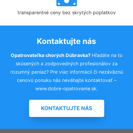
transparentné ceny bez skrytých poplatkov
Kontaktujte nás
Opatrovateľka chorých Dúbravka?
Hľadáte na to
skúsených a zodpovedných profesionálov za
rozumný peniaz? Pre viac informácií či nezáväznú
cenovú ponuku nás neváhajte kontaktovať –
www.dobre-opatrovanie.sk.
KONTAKTUJTE NÁS