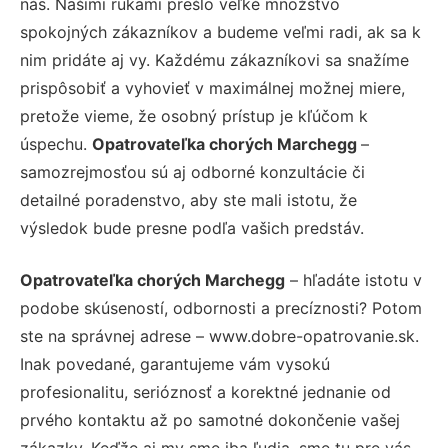
nás. Našimi rukami prešlo veľké množstvo
spokojných zákazníkov a budeme veľmi radi, ak sa k
nim pridáte aj vy. Každému zákazníkovi sa snažíme
prispôsobiť a vyhovieť v maximálnej možnej miere,
pretože vieme, že osobný prístup je kľúčom k
úspechu.
Opatrovateľka chorých Marchegg
–
samozrejmosťou sú aj odborné konzultácie či
detailné poradenstvo, aby ste mali istotu, že
výsledok bude presne podľa vašich predstáv.
Opatrovateľka chorých Marchegg
– hľadáte istotu v
podobe skúseností, odbornosti a precíznosti? Potom
ste na správnej adrese – www.dobre-opatrovanie.sk.
Inak povedané, garantujeme vám vysokú
profesionalitu, serióznosť a korektné jednanie od
prvého kontaktu až po samotné dokončenie vašej
zákazky. Keďže aj my sme iba ľudia, sme tu pre vás