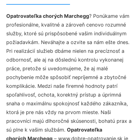
Opatrovateľka chorých Marchegg
? Ponúkame vám
profesionálne, kvalitné a zároveň cenovo rozumné
služby, ktoré sú prispôsobené vašim individuálnym
požiadavkám. Neváhajte a ozvite sa nám ešte dnes.
Pri realizácií služieb dbáme nielen na precíznosť a
odbornosť, ale aj na dôslednú kontrolu vykonanej
práce, pretože si uvedomujeme, že aj malé
pochybenie môže spôsobiť nepríjemné a zbytočné
komplikácie. Medzi naše firemné hodnoty patrí
spoľahlivosť, ochota, korektný prístup a úprimná
snaha o maximálnu spokojnosť každého zákazníka,
ktorá je pre nás vždy na prvom mieste. Naši
pracovníci majú dlhoročné skúsenosti, bohatú prax a
sú plne k vašim službám.
Opatrovateľka
chorých Marchegg
– www.dobre-opatrovanie.sk je