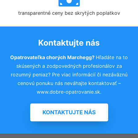
transparentné ceny bez skrytých poplatkov
Kontaktujte nás
Opatrovateľka chorých Marchegg?
Hľadáte na to
skúsených a zodpovedných profesionálov za
rozumný peniaz? Pre viac informácií či nezáväznú
cenovú ponuku nás neváhajte kontaktovať –
www.dobre-opatrovanie.sk.
KONTAKTUJTE NÁS