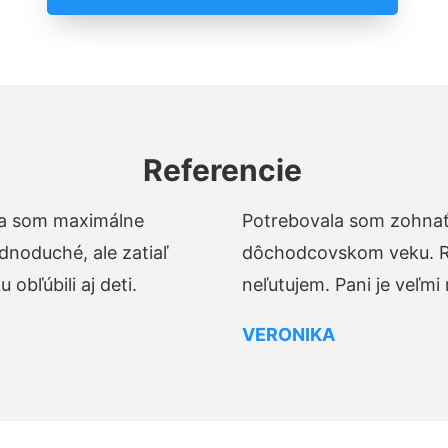
Referencie
t a som maximálne
Potrebovala som zohnať 
dnoduché, ale zatiaľ
dôchodcovskom veku. Ro
obľúbili aj deti.
neľutujem. Pani je veľmi
VERONIKA