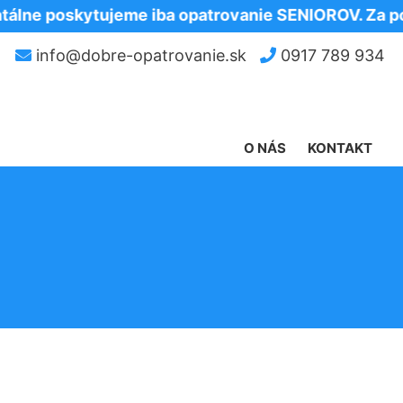
oskytujeme iba opatrovanie SENIOROV. Za pochope
info@dobre-opatrovanie.sk
0917 789 934
O NÁS
KONTAKT