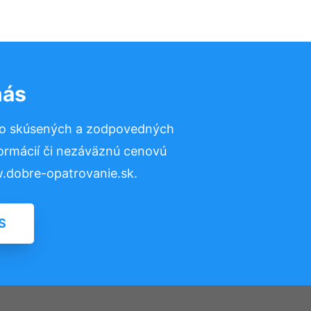
nás
to skúsených a zodpovedných
formácií či nezáväznú cenovú
.dobre-opatrovanie.sk.
S