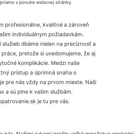
 priamo v ponuke webovej stránky.
 profesionálne, kvalitné a zároveň
ašim individuálnym požiadavkám.
ií služieb dbáme nielen na precíznosť a
 práce, pretože si uvedomujeme, že aj
ytočné komplikácie. Medzi naše
ktný prístup a úprimná snaha o
je pre nás vždy na prvom mieste. Naši
x a sú plne k vašim službám.
atrovanie.sk je tu pre vás.
na nás. Našimi rukami prešlo veľké množstvo spokojn