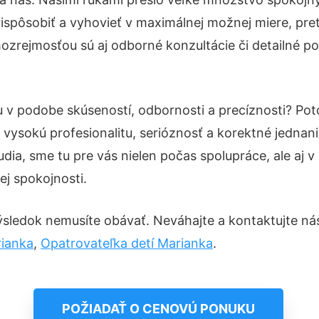
ispôsobiť a vyhovieť v maximálnej možnej miere, pre
ozrejmosťou sú aj odborné konzultácie či detailné po
tu v podobe skúseností, odbornosti a precíznosti? P
vysokú profesionalitu, serióznosť a korektné jedna
ia, sme tu pre vás nielen počas spolupráce, ale aj v 
ej spokojnosti.
ýsledok nemusíte obávať. Neváhajte a kontaktujte nás p
rianka
,
Opatrovateľka detí Marianka
.
POŽIADAŤ O CENOVÚ PONUKU