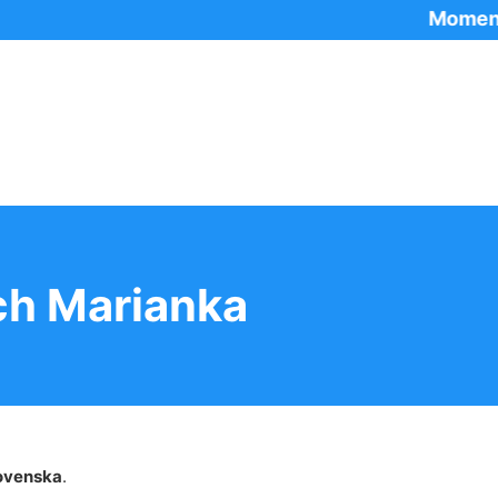
Momentálne p
ch Marianka
ovenska
.