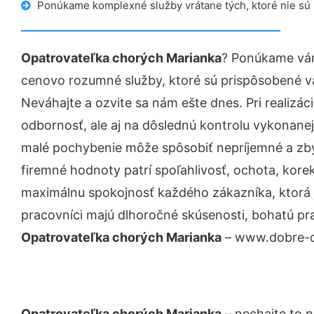
Ponúkame komplexné služby vrátane tých, ktoré nie sú
Opatrovateľka chorých Marianka
? Ponúkame vám
cenovo rozumné služby, ktoré sú prispôsobené v
Neváhajte a ozvite sa nám ešte dnes. Pri realizác
odbornosť, ale aj na dôslednú kontrolu vykonanej
malé pochybenie môže spôsobiť nepríjemné a zb
firemné hodnoty patrí spoľahlivosť, ochota, kore
maximálnu spokojnosť každého zákazníka, ktorá 
pracovníci majú dlhoročné skúsenosti, bohatú pra
Opatrovateľka chorých Marianka
– www.dobre-op
Opatrovateľka chorých Marianka
– nechajte to 