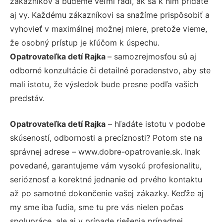
zákazníkov a budeme veľmi radi, ak sa k nim pridáte
aj vy. Každému zákazníkovi sa snažíme prispôsobiť a
vyhovieť v maximálnej možnej miere, pretože vieme,
že osobný prístup je kľúčom k úspechu.
Opatrovateľka detí Rajka
– samozrejmosťou sú aj
odborné konzultácie či detailné poradenstvo, aby ste
mali istotu, že výsledok bude presne podľa vašich
predstáv.
Opatrovateľka detí Rajka
– hľadáte istotu v podobe
skúseností, odbornosti a precíznosti? Potom ste na
správnej adrese – www.dobre-opatrovanie.sk. Inak
povedané, garantujeme vám vysokú profesionalitu,
serióznosť a korektné jednanie od prvého kontaktu
až po samotné dokončenie vašej zákazky. Keďže aj
my sme iba ľudia, sme tu pre vás nielen počas
spolupráce, ale aj v prípade riešenia prípadnej