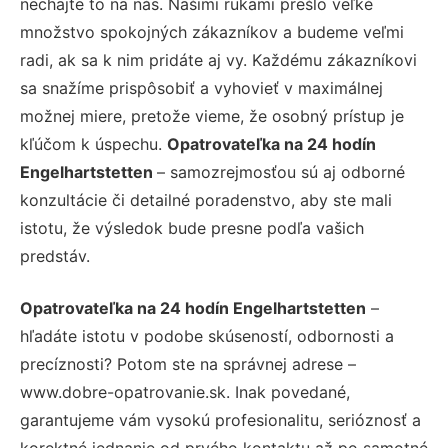
nechajte to na nás. Našimi rukami prešlo veľké
množstvo spokojných zákazníkov a budeme veľmi
radi, ak sa k nim pridáte aj vy. Každému zákazníkovi
sa snažíme prispôsobiť a vyhovieť v maximálnej
možnej miere, pretože vieme, že osobný prístup je
kľúčom k úspechu.
Opatrovateľka na 24 hodín
Engelhartstetten
– samozrejmosťou sú aj odborné
konzultácie či detailné poradenstvo, aby ste mali
istotu, že výsledok bude presne podľa vašich
predstáv.
Opatrovateľka na 24 hodín Engelhartstetten
–
hľadáte istotu v podobe skúseností, odbornosti a
precíznosti? Potom ste na správnej adrese –
www.dobre-opatrovanie.sk. Inak povedané,
garantujeme vám vysokú profesionalitu, serióznosť a
korektné jednanie od prvého kontaktu až po samotné