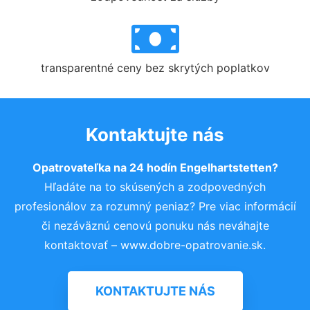
transparentné ceny bez skrytých poplatkov
Kontaktujte nás
Opatrovateľka na 24 hodín Engelhartstetten?
Hľadáte na to skúsených a zodpovedných
profesionálov za rozumný peniaz? Pre viac informácií
či nezáväznú cenovú ponuku nás neváhajte
kontaktovať – www.dobre-opatrovanie.sk.
KONTAKTUJTE NÁS