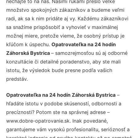
nechajte to na nás. Našimi rukami prešlo veľké
množstvo spokojných zákazníkov a budeme veľmi
radi, ak sa k nim pridáte aj vy. Každému zákazníkovi
sa snažíme prispôsobiť a vyhovieť v maximálnej
možnej miere, pretože vieme, že osobný prístup je
kľúčom k úspechu.
Opatrovateľka na 24 hodín
Záhorská Bystrica
– samozrejmosťou sú aj odborné
konzultácie či detailné poradenstvo, aby ste mali
istotu, že výsledok bude presne podľa vašich
predstáv.
Opatrovateľka na 24 hodín Záhorská Bystrica
–
hľadáte istotu v podobe skúseností, odbornosti a
precíznosti? Potom ste na správnej adrese –
www.dobre-opatrovanie.sk. Inak povedané,
garantujeme vám vysokú profesionalitu, serióznosť a
korektné jednanie od prvého kontaktu až po samotné