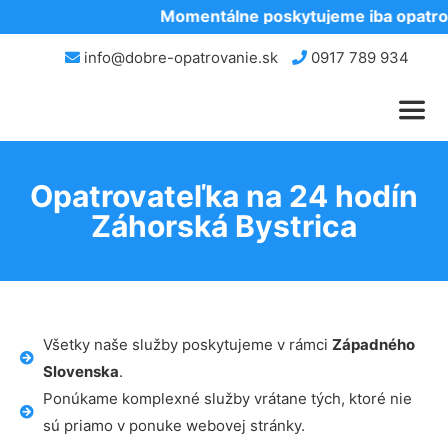
Momentálne poskytujeme iba opatrov
info@dobre-opatrovanie.sk
0917 789 934
Opatrovateľka na 24 hodín
Záhorská Bystrica
Všetky naše služby poskytujeme v rámci
Západného
Slovenska
.
Ponúkame komplexné služby vrátane tých, ktoré nie
sú priamo v ponuke webovej stránky.