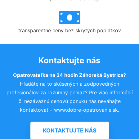
transparentné ceny bez skrytých poplatkov
Kontaktujte nás
Opatrovateľka na 24 hodín Záhorská Bystrica?
Hľadáte na to skúsených a zodpovedných
profesionálov za rozumný peniaz? Pre viac informácií
či nezáväznú cenovú ponuku nás neváhajte
kontaktovať – www.dobre-opatrovanie.sk.
KONTAKTUJTE NÁS