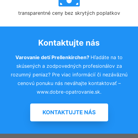
transparentné ceny bez skrytých poplatkov
Kontaktujte nás
Varovanie detí Prellenkirchen?
Hľadáte na to
skúsených a zodpovedných profesionálov za
rozumný peniaz? Pre viac informácií či nezáväznú
cenovú ponuku nás neváhajte kontaktovať –
www.dobre-opatrovanie.sk.
KONTAKTUJTE NÁS