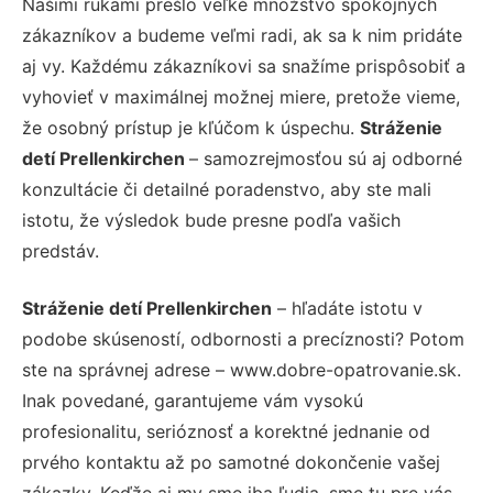
Našimi rukami prešlo veľké množstvo spokojných
zákazníkov a budeme veľmi radi, ak sa k nim pridáte
aj vy. Každému zákazníkovi sa snažíme prispôsobiť a
vyhovieť v maximálnej možnej miere, pretože vieme,
že osobný prístup je kľúčom k úspechu.
Stráženie
detí Prellenkirchen
– samozrejmosťou sú aj odborné
konzultácie či detailné poradenstvo, aby ste mali
istotu, že výsledok bude presne podľa vašich
predstáv.
Stráženie detí Prellenkirchen
– hľadáte istotu v
podobe skúseností, odbornosti a precíznosti? Potom
ste na správnej adrese – www.dobre-opatrovanie.sk.
Inak povedané, garantujeme vám vysokú
profesionalitu, serióznosť a korektné jednanie od
prvého kontaktu až po samotné dokončenie vašej
zákazky. Keďže aj my sme iba ľudia, sme tu pre vás