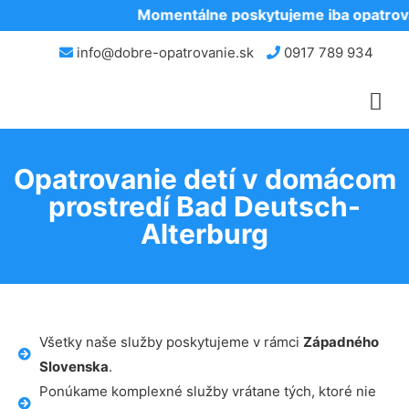
Momentálne poskytujeme iba opatrovan
info@dobre-opatrovanie.sk
0917 789 934
Opatrovanie detí v domácom
prostredí Bad Deutsch-
Alterburg
Všetky naše služby poskytujeme v rámci
Západného
Slovenska
.
Ponúkame komplexné služby vrátane tých, ktoré nie