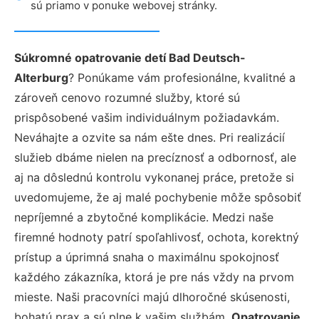
sú priamo v ponuke webovej stránky.
Súkromné opatrovanie detí Bad Deutsch-
Alterburg
? Ponúkame vám profesionálne, kvalitné a
zároveň cenovo rozumné služby, ktoré sú
prispôsobené vašim individuálnym požiadavkám.
Neváhajte a ozvite sa nám ešte dnes. Pri realizácií
služieb dbáme nielen na precíznosť a odbornosť, ale
aj na dôslednú kontrolu vykonanej práce, pretože si
uvedomujeme, že aj malé pochybenie môže spôsobiť
nepríjemné a zbytočné komplikácie. Medzi naše
firemné hodnoty patrí spoľahlivosť, ochota, korektný
prístup a úprimná snaha o maximálnu spokojnosť
každého zákazníka, ktorá je pre nás vždy na prvom
mieste. Naši pracovníci majú dlhoročné skúsenosti,
bohatú prax a sú plne k vašim službám.
Opatrovanie