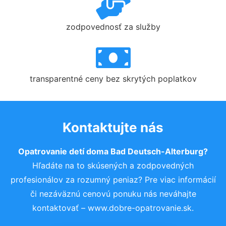
zodpovednosť za služby
transparentné ceny bez skrytých poplatkov
Kontaktujte nás
Opatrovanie detí doma Bad Deutsch-Alterburg?
Hľadáte na to skúsených a zodpovedných
profesionálov za rozumný peniaz? Pre viac informácií
či nezáväznú cenovú ponuku nás neváhajte
kontaktovať – www.dobre-opatrovanie.sk.