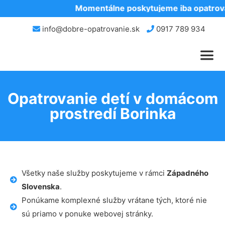
Momentálne poskytujeme iba opatrovan
info@dobre-opatrovanie.sk
0917 789 934
Opatrovanie detí v domácom
prostredí Borinka
Všetky naše služby poskytujeme v rámci
Západného
Slovenska
.
Ponúkame komplexné služby vrátane tých, ktoré nie
sú priamo v ponuke webovej stránky.