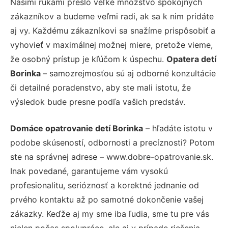
Našimi rukami prešlo veľké množstvo spokojných
zákazníkov a budeme veľmi radi, ak sa k nim pridáte
aj vy. Každému zákazníkovi sa snažíme prispôsobiť a
vyhovieť v maximálnej možnej miere, pretože vieme,
že osobný prístup je kľúčom k úspechu.
Opatera detí
Borinka
– samozrejmosťou sú aj odborné konzultácie
či detailné poradenstvo, aby ste mali istotu, že
výsledok bude presne podľa vašich predstáv.
Domáce opatrovanie detí Borinka
– hľadáte istotu v
podobe skúseností, odbornosti a precíznosti? Potom
ste na správnej adrese – www.dobre-opatrovanie.sk.
Inak povedané, garantujeme vám vysokú
profesionalitu, serióznosť a korektné jednanie od
prvého kontaktu až po samotné dokončenie vašej
zákazky. Keďže aj my sme iba ľudia, sme tu pre vás
nielen počas spolupráce, ale aj v prípade riešenia