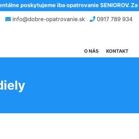
poskytujeme iba opatrovanie SENIOROV. Za pocho
info@dobre-opatrovanie.sk
0917 789 934
O NÁS
KONTAKT
diely