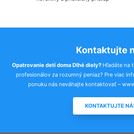
Kontaktujte 
Opatrovanie detí doma Dlhé diely?
Hľadáte na 
profesionálov za rozumný peniaz? Pre viac in
ponuku nás neváhajte kontaktovať – www
KONTAKTUJTE NÁ