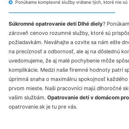
Ponúkame komplexné služby vrátane tých, ktoré nie sú
Súkromné opatrovanie detí Dlhé diely
? Ponúkame
zároveň cenovo rozumné služby, ktoré sú prispô
požiadavkám. Neváhajte a ozvite sa nám ešte dnes.
na precíznosť a odbornosť, ale aj na dôslednú ko
uvedomujeme, že aj malé pochybenie môže spôso
komplikácie. Medzi naše firemné hodnoty patrí sp
úprimná snaha o maximálnu spokojnosť každého z
prvom mieste. Naši pracovníci majú dlhoročné skú
vašim službám.
Opatrovanie detí v domácom pros
opatrovanie.sk je tu pre vás.