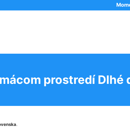
Momentálne 
omácom prostredí Dlhé 
ovenska
.