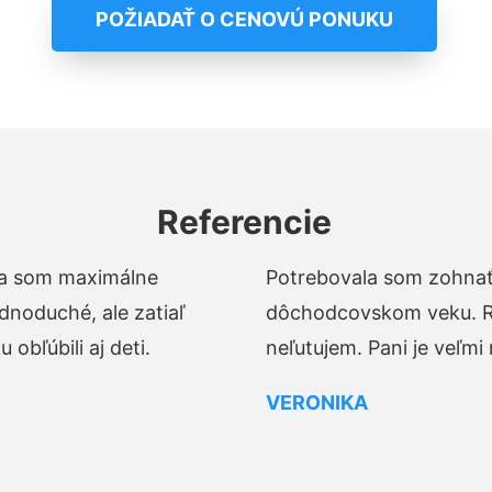
POŽIADAŤ O CENOVÚ PONUKU
Referencie
t a som maximálne
Potrebovala som zohnať 
dnoduché, ale zatiaľ
dôchodcovskom veku. Ro
obľúbili aj deti.
neľutujem. Pani je veľmi
VERONIKA