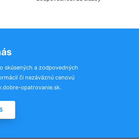
nás
to skúsených a zodpovedných
formácií či nezáväznú cenovú
.dobre-opatrovanie.sk.
S