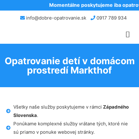
Momentálne poskytujeme iba opatrova
info@dobre-opatrovanie.sk
0917 789 934
Opatrovanie detí v domácom
prostredí Markthof
Všetky naše služby poskytujeme v rámci
Západného
Slovenska
.
Ponúkame komplexné služby vrátane tých, ktoré nie
sú priamo v ponuke webovej stránky.