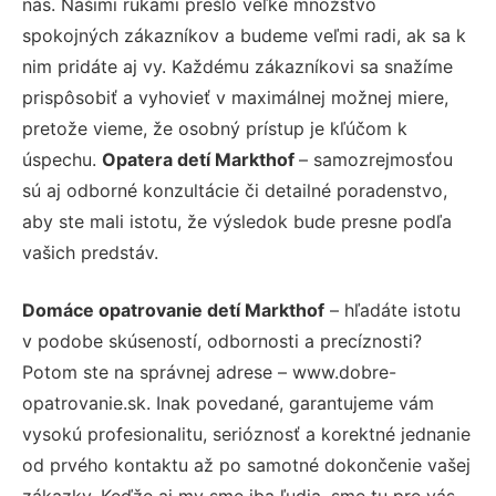
nás. Našimi rukami prešlo veľké množstvo
spokojných zákazníkov a budeme veľmi radi, ak sa k
nim pridáte aj vy. Každému zákazníkovi sa snažíme
prispôsobiť a vyhovieť v maximálnej možnej miere,
pretože vieme, že osobný prístup je kľúčom k
úspechu.
Opatera detí Markthof
– samozrejmosťou
sú aj odborné konzultácie či detailné poradenstvo,
aby ste mali istotu, že výsledok bude presne podľa
vašich predstáv.
Domáce opatrovanie detí Markthof
– hľadáte istotu
v podobe skúseností, odbornosti a precíznosti?
Potom ste na správnej adrese – www.dobre-
opatrovanie.sk. Inak povedané, garantujeme vám
vysokú profesionalitu, serióznosť a korektné jednanie
od prvého kontaktu až po samotné dokončenie vašej
zákazky. Keďže aj my sme iba ľudia, sme tu pre vás