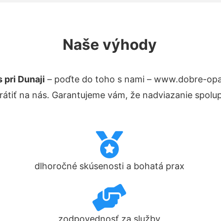
Naše výhody
pri Dunaji
– poďte do toho s nami – www.dobre-opa
átiť na nás. Garantujeme vám, že nadviazanie spolup
dlhoročné skúsenosti a bohatá prax
zodpovednosť za služby