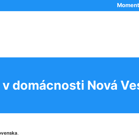
Momentálne po
 v domácnosti Nová Ves
ovenska
.