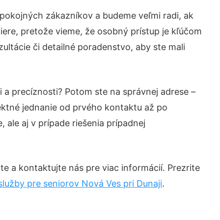
spokojných zákazníkov a budeme veľmi radi, ak
iere, pretože vieme, že osobný prístup je kľúčom
ltácie či detailné poradenstvo, aby ste mali
i a precíznosti? Potom ste na správnej adrese –
ektné jednanie od prvého kontaktu až po
ale aj v prípade riešenia prípadnej
e a kontaktujte nás pre viac informácií. Prezrite
lužby pre seniorov Nová Ves pri Dunaji
.