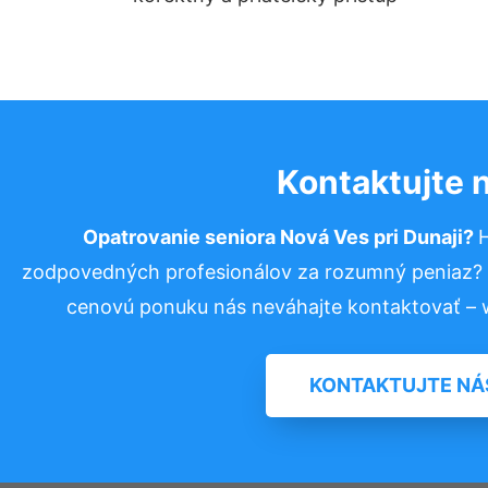
Kontaktujte 
Opatrovanie seniora Nová Ves pri Dunaji?
H
zodpovedných profesionálov za rozumný peniaz? P
cenovú ponuku nás neváhajte kontaktovať –
KONTAKTUJTE NÁ