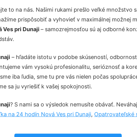
jte to na nás. Našimi rukami prešlo veľké množstvo 
nažíme prispôsobiť a vyhovieť v maximálnej možnej m
 Ves pri Dunaji
– samozrejmosťou sú aj odborné konzu
dstáv.
naji
– hľadáte istotu v podobe skúseností, odbornost
tujeme vám vysokú profesionalitu, serióznosť a kor
e iba ľudia, sme tu pre vás nielen počas spolupráce, 
 sa ju vyriešiť k vašej spokojnosti.
naji
? S nami sa o výsledok nemusíte obávať. Neváhajt
ka na 24 hodín Nová Ves pri Dunaji
,
Opatrovateľské s