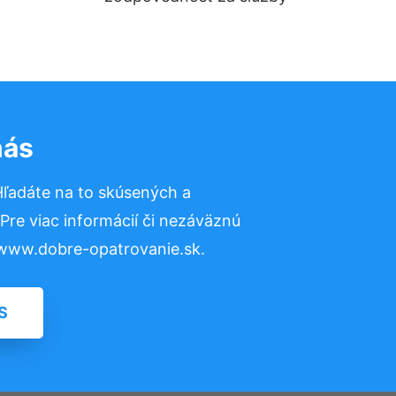
nás
ľadáte na to skúsených a
re viac informácií či nezáväznú
 www.dobre-opatrovanie.sk.
S