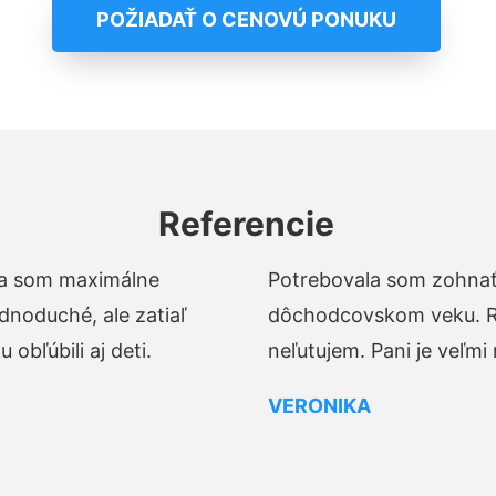
POŽIADAŤ O CENOVÚ PONUKU
Referencie
t a som maximálne
Potrebovala som zohnať 
dnoduché, ale zatiaľ
dôchodcovskom veku. Ro
obľúbili aj deti.
neľutujem. Pani je veľmi
VERONIKA