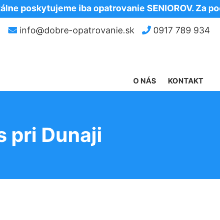
skytujeme iba opatrovanie SENIOROV. Za pochope
info@dobre-opatrovanie.sk
0917 789 934
O NÁS
KONTAKT
 pri Dunaji