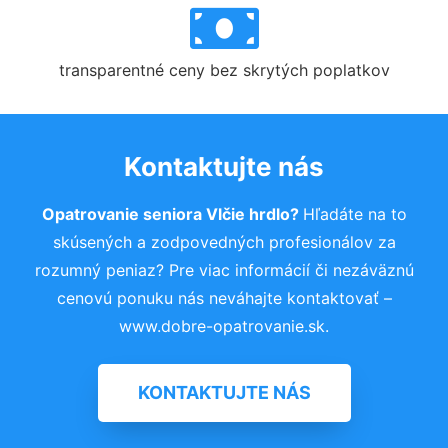
transparentné ceny bez skrytých poplatkov
Kontaktujte nás
Opatrovanie seniora Vlčie hrdlo?
Hľadáte na to
skúsených a zodpovedných profesionálov za
rozumný peniaz? Pre viac informácií či nezáväznú
cenovú ponuku nás neváhajte kontaktovať –
www.dobre-opatrovanie.sk.
KONTAKTUJTE NÁS