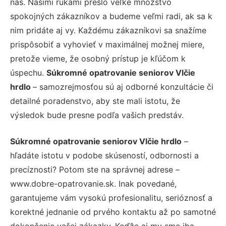
nás. Našimi rukami prešlo veľké množstvo
spokojných zákazníkov a budeme veľmi radi, ak sa k
nim pridáte aj vy. Každému zákazníkovi sa snažíme
prispôsobiť a vyhovieť v maximálnej možnej miere,
pretože vieme, že osobný prístup je kľúčom k
úspechu.
Súkromné opatrovanie seniorov Vlčie
hrdlo
– samozrejmosťou sú aj odborné konzultácie či
detailné poradenstvo, aby ste mali istotu, že
výsledok bude presne podľa vašich predstáv.
Súkromné opatrovanie seniorov Vlčie hrdlo
–
hľadáte istotu v podobe skúseností, odbornosti a
precíznosti? Potom ste na správnej adrese –
www.dobre-opatrovanie.sk. Inak povedané,
garantujeme vám vysokú profesionalitu, serióznosť a
korektné jednanie od prvého kontaktu až po samotné
dokončenie vašej zákazky. Keďže aj my sme iba