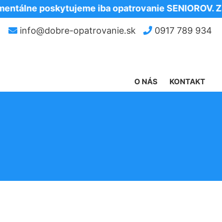
e poskytujeme iba opatrovanie SENIOROV. Za poch
info@dobre-opatrovanie.sk
0917 789 934
O NÁS
KONTAKT