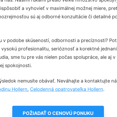
ispôsobiť a vyhovieť v maximálnej možnej miere, pre
ozrejmosťou sú aj odborné konzultácie či detailné po
tu v podobe skúseností, odbornosti a precíznosti? P
vysokú profesionalitu, serióznosť a korektné jedna
ia, sme tu pre vás nielen počas spolupráce, ale aj v 
ej spokojnosti.
ýsledok nemusíte obávať. Neváhajte a kontaktujte nás p
odinu Hollern
,
Celodenná opatrovateľka Hollern
.
POŽIADAŤ O CENOVÚ PONUKU