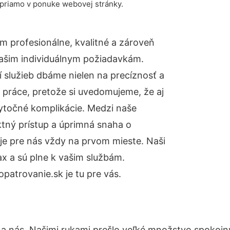
 priamo v ponuke webovej stránky.
 profesionálne, kvalitné a zároveň
ašim individuálnym požiadavkám.
ií služieb dbáme nielen na precíznosť a
 práce, pretože si uvedomujeme, že aj
ytočné komplikácie. Medzi naše
ktný prístup a úprimná snaha o
je pre nás vždy na prvom mieste. Naši
x a sú plne k vašim službám.
atrovanie.sk je tu pre vás.
na nás. Našimi rukami prešlo veľké množstvo spokojn