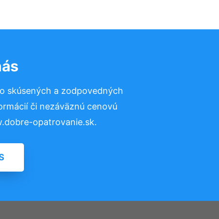
nás
to skúsených a zodpovedných
formácií či nezáväznú cenovú
.dobre-opatrovanie.sk.
S