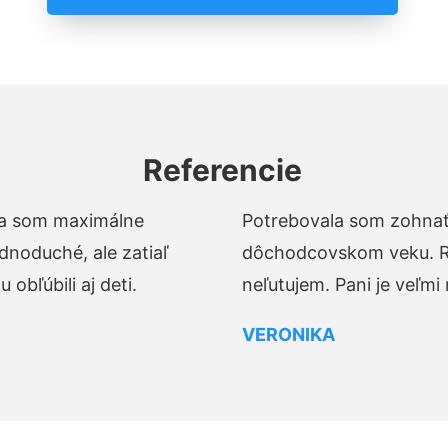
Referencie
t a som maximálne
Potrebovala som zohnať 
dnoduché, ale zatiaľ
dôchodcovskom veku. Ro
obľúbili aj deti.
neľutujem. Pani je veľmi
VERONIKA