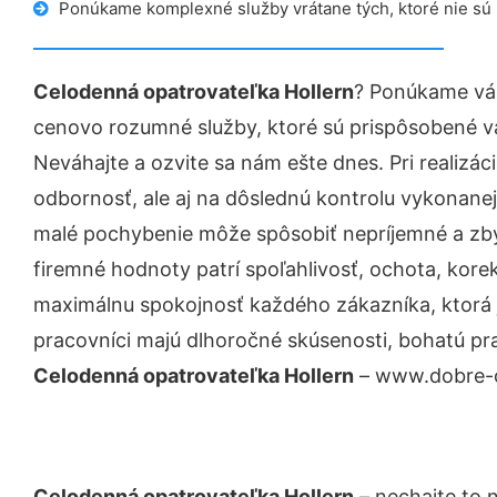
Ponúkame komplexné služby vrátane tých, ktoré nie sú
Celodenná opatrovateľka Hollern
? Ponúkame vám
cenovo rozumné služby, ktoré sú prispôsobené v
Neváhajte a ozvite sa nám ešte dnes. Pri realizác
odbornosť, ale aj na dôslednú kontrolu vykonanej
malé pochybenie môže spôsobiť nepríjemné a zb
firemné hodnoty patrí spoľahlivosť, ochota, kore
maximálnu spokojnosť každého zákazníka, ktorá 
pracovníci majú dlhoročné skúsenosti, bohatú pra
Celodenná opatrovateľka Hollern
– www.dobre-op
Celodenná opatrovateľka Hollern
– nechajte to 