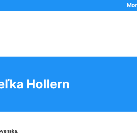
Momentáln
ľka Hollern
ovenska
.