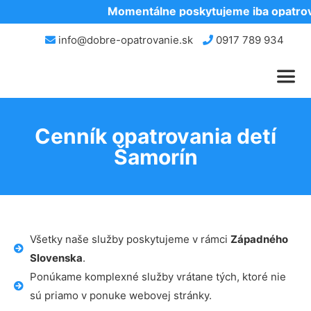
Momentálne poskytujeme iba opatrova
info@dobre-opatrovanie.sk
0917 789 934
Cenník opatrovania detí
Šamorín
Všetky naše služby poskytujeme v rámci
Západného
Slovenska
.
Ponúkame komplexné služby vrátane tých, ktoré nie
sú priamo v ponuke webovej stránky.