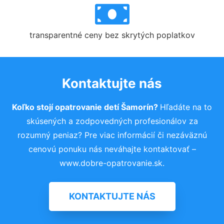
transparentné ceny bez skrytých poplatkov
Kontaktujte nás
Koľko stojí opatrovanie detí Šamorín?
Hľadáte na to
skúsených a zodpovedných profesionálov za
rozumný peniaz? Pre viac informácií či nezáväznú
cenovú ponuku nás neváhajte kontaktovať –
www.dobre-opatrovanie.sk.
KONTAKTUJTE NÁS