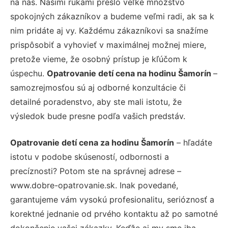
na nás. Našimi rukami prešlo veľké množstvo
spokojných zákazníkov a budeme veľmi radi, ak sa k
nim pridáte aj vy. Každému zákazníkovi sa snažíme
prispôsobiť a vyhovieť v maximálnej možnej miere,
pretože vieme, že osobný prístup je kľúčom k
úspechu.
Opatrovanie detí cena na hodinu Šamorín
–
samozrejmosťou sú aj odborné konzultácie či
detailné poradenstvo, aby ste mali istotu, že
výsledok bude presne podľa vašich predstáv.
Opatrovanie detí cena za hodinu Šamorín
– hľadáte
istotu v podobe skúseností, odbornosti a
precíznosti? Potom ste na správnej adrese –
www.dobre-opatrovanie.sk. Inak povedané,
garantujeme vám vysokú profesionalitu, serióznosť a
korektné jednanie od prvého kontaktu až po samotné
dokončenie vašej zákazky. Keďže aj my sme iba