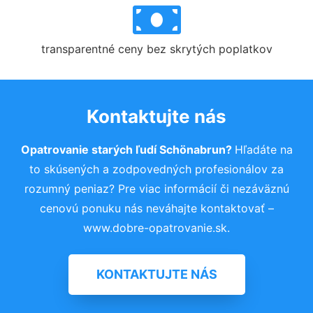
transparentné ceny bez skrytých poplatkov
Kontaktujte nás
Opatrovanie starých ľudí Schönabrun?
Hľadáte na
to skúsených a zodpovedných profesionálov za
rozumný peniaz? Pre viac informácií či nezáväznú
cenovú ponuku nás neváhajte kontaktovať –
www.dobre-opatrovanie.sk.
KONTAKTUJTE NÁS