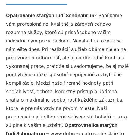
Opatrovanie starých ľudí Schönabrun
? Ponúkame
vám profesionálne, kvalitné a zároveň cenovo
rozumné služby, ktoré sú prispôsobené vašim
individuálnym požiadavkám. Neváhajte a ozvite sa
nám ešte dnes. Pri realizácií služieb dbáme nielen na
precíznosť a odbornosť, ale aj na dôslednú kontrolu
vykonanej práce, pretože si uvedomujeme, že aj malé
pochybenie môže spôsobiť nepríjemné a zbytočné
komplikácie. Medzi naše firemné hodnoty patrí
spoľahlivosť, ochota, korektný prístup a úprimná
snaha o maximálnu spokojnosť každého zákazníka,
ktorá je pre nás vždy na prvom mieste. Naši
pracovníci majú dlhoročné skúsenosti, bohatú prax a
sú plne k vašim službám.
Opatrovateľka starých
ľudí Schönabrun
– www.dobre-opatrovanie.sk je tu