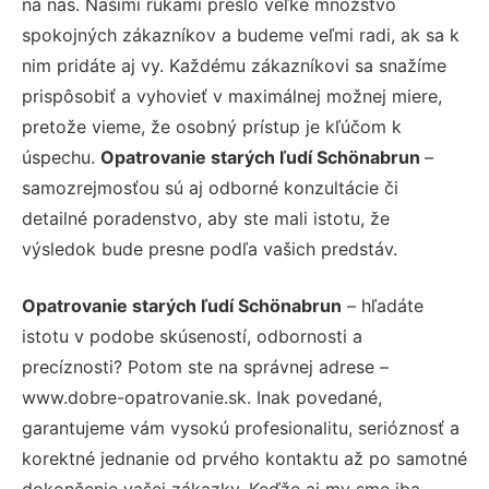
na nás. Našimi rukami prešlo veľké množstvo
spokojných zákazníkov a budeme veľmi radi, ak sa k
nim pridáte aj vy. Každému zákazníkovi sa snažíme
prispôsobiť a vyhovieť v maximálnej možnej miere,
pretože vieme, že osobný prístup je kľúčom k
úspechu.
Opatrovanie starých ľudí Schönabrun
–
samozrejmosťou sú aj odborné konzultácie či
detailné poradenstvo, aby ste mali istotu, že
výsledok bude presne podľa vašich predstáv.
Opatrovanie starých ľudí Schönabrun
– hľadáte
istotu v podobe skúseností, odbornosti a
precíznosti? Potom ste na správnej adrese –
www.dobre-opatrovanie.sk. Inak povedané,
garantujeme vám vysokú profesionalitu, serióznosť a
korektné jednanie od prvého kontaktu až po samotné
dokončenie vašej zákazky. Keďže aj my sme iba