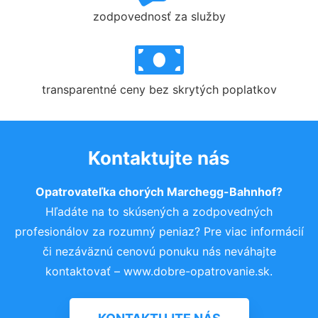
zodpovednosť za služby
transparentné ceny bez skrytých poplatkov
Kontaktujte nás
Opatrovateľka chorých Marchegg-Bahnhof?
Hľadáte na to skúsených a zodpovedných
profesionálov za rozumný peniaz? Pre viac informácií
či nezáväznú cenovú ponuku nás neváhajte
kontaktovať – www.dobre-opatrovanie.sk.