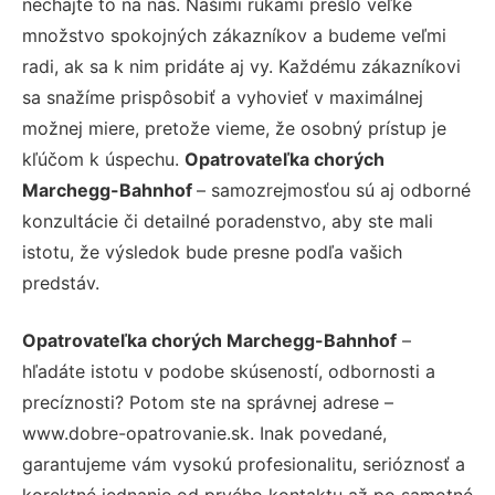
nechajte to na nás. Našimi rukami prešlo veľké
množstvo spokojných zákazníkov a budeme veľmi
radi, ak sa k nim pridáte aj vy. Každému zákazníkovi
sa snažíme prispôsobiť a vyhovieť v maximálnej
možnej miere, pretože vieme, že osobný prístup je
kľúčom k úspechu.
Opatrovateľka chorých
Marchegg-Bahnhof
– samozrejmosťou sú aj odborné
konzultácie či detailné poradenstvo, aby ste mali
istotu, že výsledok bude presne podľa vašich
predstáv.
Opatrovateľka chorých Marchegg-Bahnhof
–
hľadáte istotu v podobe skúseností, odbornosti a
precíznosti? Potom ste na správnej adrese –
www.dobre-opatrovanie.sk. Inak povedané,
garantujeme vám vysokú profesionalitu, serióznosť a
korektné jednanie od prvého kontaktu až po samotné