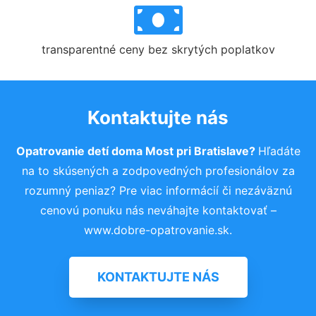
transparentné ceny bez skrytých poplatkov
Kontaktujte nás
Opatrovanie detí doma Most pri Bratislave?
Hľadáte
na to skúsených a zodpovedných profesionálov za
rozumný peniaz? Pre viac informácií či nezáväznú
cenovú ponuku nás neváhajte kontaktovať –
www.dobre-opatrovanie.sk.
KONTAKTUJTE NÁS