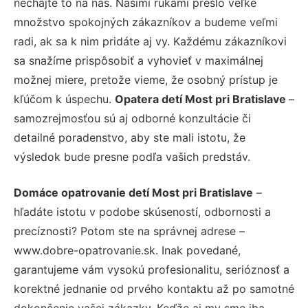
nechajte to na nás. Našimi rukami prešlo veľké
množstvo spokojných zákazníkov a budeme veľmi
radi, ak sa k nim pridáte aj vy. Každému zákazníkovi
sa snažíme prispôsobiť a vyhovieť v maximálnej
možnej miere, pretože vieme, že osobný prístup je
kľúčom k úspechu.
Opatera detí Most pri Bratislave
–
samozrejmosťou sú aj odborné konzultácie či
detailné poradenstvo, aby ste mali istotu, že
výsledok bude presne podľa vašich predstáv.
Domáce opatrovanie detí Most pri Bratislave
–
hľadáte istotu v podobe skúseností, odbornosti a
precíznosti? Potom ste na správnej adrese –
www.dobre-opatrovanie.sk. Inak povedané,
garantujeme vám vysokú profesionalitu, serióznosť a
korektné jednanie od prvého kontaktu až po samotné
dokončenie vašej zákazky. Keďže aj my sme iba