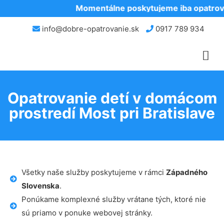
Momentálne poskytujeme iba opatrova
info@dobre-opatrovanie.sk
0917 789 934
Opatrovanie detí v domácom
prostredí Most pri Bratislave
Všetky naše služby poskytujeme v rámci
Západného
Slovenska
.
Ponúkame komplexné služby vrátane tých, ktoré nie
sú priamo v ponuke webovej stránky.