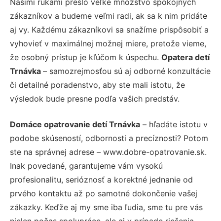
Našimi rukami prešlo veľké množstvo spokojných
zákazníkov a budeme veľmi radi, ak sa k nim pridáte
aj vy. Každému zákazníkovi sa snažíme prispôsobiť a
vyhovieť v maximálnej možnej miere, pretože vieme,
že osobný prístup je kľúčom k úspechu.
Opatera detí
Trnávka
– samozrejmosťou sú aj odborné konzultácie
či detailné poradenstvo, aby ste mali istotu, že
výsledok bude presne podľa vašich predstáv.
Domáce opatrovanie detí Trnávka
– hľadáte istotu v
podobe skúseností, odbornosti a precíznosti? Potom
ste na správnej adrese – www.dobre-opatrovanie.sk.
Inak povedané, garantujeme vám vysokú
profesionalitu, serióznosť a korektné jednanie od
prvého kontaktu až po samotné dokončenie vašej
zákazky. Keďže aj my sme iba ľudia, sme tu pre vás
nielen počas spolupráce, ale aj v prípade riešenia