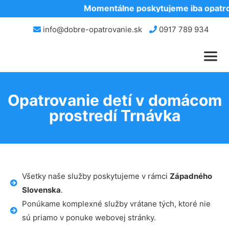
Momentálne poskytujeme iba opatrov
info@dobre-opatrovanie.sk
0917 789 934
Opatrovanie detí v domácom
prostredí Trnávka
Všetky naše služby poskytujeme v rámci
Západného
Slovenska
.
Ponúkame komplexné služby vrátane tých, ktoré nie
sú priamo v ponuke webovej stránky.